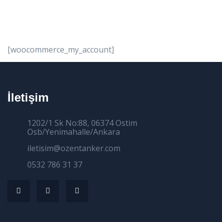
[woocommerce_my_account]
İletişim
1202/1 Sk No:88, 06374 Ostim
Osb/Yenimahalle/Ankara
iletisim@ozentanker.com
0532 786 31 37