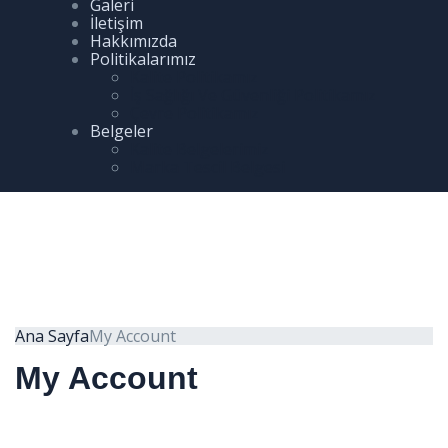
Galeri
İletişim
Hakkımızda
Politikalarımız
Kalite Politikamız
İş Sağlığı Ve Güvenliği Politikamız
Çevre Politikamız
Belgeler
Kalite Belgelerimiz
Marka Tescil Belgesi
Ana Sayfa
My Account
My Account